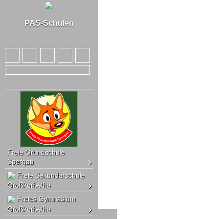
PAS-Schulen
Freie Grundschule
Spergau
Freie Sekundarschule
Großkorbetha
Freies Gymnasium
Großkorbetha